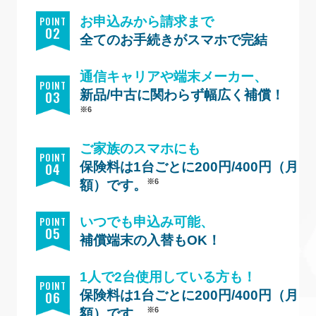
P0INT
お申込みから請求まで
02
全てのお手続きがスマホで完結
通信キャリアや端末メーカー、
P0INT
03
新品/中古に関わらず幅広く補償！
※6
ご家族のスマホにも
P0INT
04
保険料は1台ごとに200円/400円（月
※6
額）です。
P0INT
いつでも申込み可能、
05
補償端末の入替もOK！
1人で2台使用している方も！
P0INT
06
保険料は1台ごとに200円/400円（月
※6
額）です。