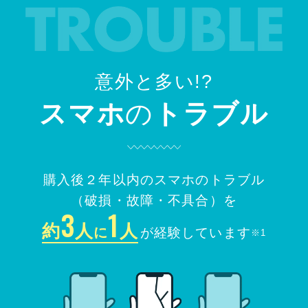
意外と多い!?
スマホ
の
トラブル
購入後２年以内のスマホのトラブル
（破損・故障・不具合）を
3
1
約
人
人
に
が経験しています
※1