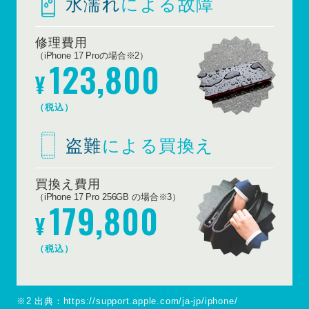
水濡れ
による故障
修理費用
（iPhone 17 Proの場合※2）
123,800
¥
（税込）
盗難
による買換え
買換え費用
（iPhone 17 Pro 256GB の場合※3）
179,800
¥
（税込）
※2 出典：https://support.apple.com/ja-jp/iphone/