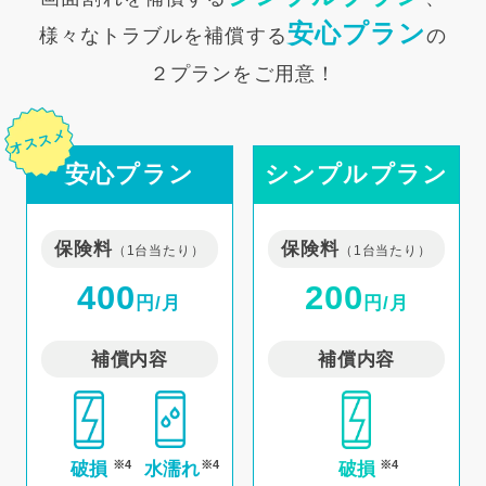
安心プラン
様々なトラブルを補償する
の
２プランをご用意！
オススメ
安心プラン
シンプルプラン
保険料
保険料
（1台当たり）
（1台当たり）
400
200
円/月
円/月
補償内容
補償内容
※4
※4
※4
破損
水濡れ
破損