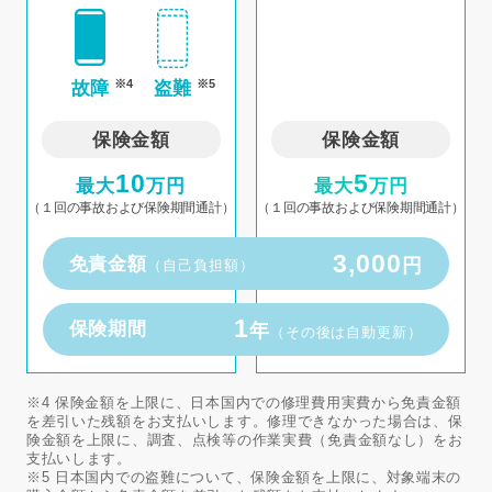
※4
※5
故障
盗難
保険金額
保険金額
10
5
最大
万円
最大
万円
（１回の事故および保険期間通計）
（１回の事故および保険期間通計）
3,000
免責金額
円
（自己負担額）
1
保険期間
年
（その後は自動更新）
※4 保険金額を上限に、日本国内での修理費用実費から免責金額
を差引いた残額をお支払いします。修理できなかった場合は、保
険金額を上限に、調査、点検等の作業実費（免責金額なし）をお
支払いします。
※5 日本国内での盗難について、保険金額を上限に、対象端末の